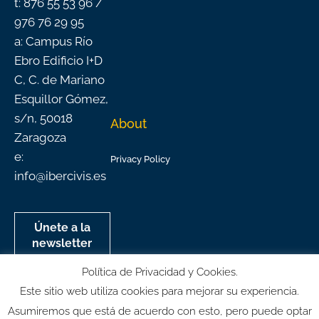
t: 876 55 53 96 /
976 76 29 95
a: Campus Río
Ebro Edificio I+D
C, C. de Mariano
Esquillor Gómez,
s/n, 50018
About
Zaragoza
e:
Privacy Policy
info@ibercivis.es
Únete a la
newsletter
mensual de
Política de Privacidad y Cookies.
Ibercivis
Este sitio web utiliza cookies para mejorar su experiencia.
Asumiremos que está de acuerdo con esto, pero puede optar