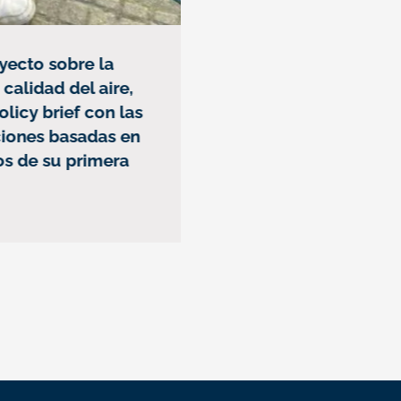
ecto sobre la
Ibercivis repasa dos d
alidad del aire,
ciencia ciudadana en 
icy brief con las
programa especial de 
nes basadas en
Aragón Radio
s de su primera
23 julio, 2026
Lee más