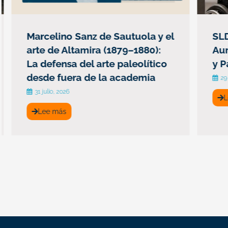
Marcelino Sanz de Sautuola y el
SLDA
arte de Altamira (1879–1880):
Aume
La defensa del arte paleolítico
y Pa
desde fuera de la academia
29 ju
31 julio, 2026
Le
Lee más