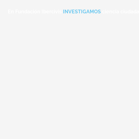
En Fundación Ibercivis
PROMOVEMOS
ciencia ciudad
HACEMOS
INVESTIGAMOS