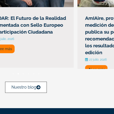
R: El Futuro de la Realidad
AmIAire, proy
ntada con Sello Europeo
medición de c
rticipación Ciudadana
publica su pol
recomendacio
lio, 2026
los resultado
e más
edición
27 julio, 2026
Lee más
Nuestro blog