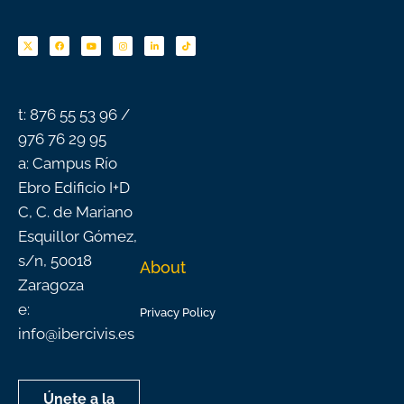
F
Y
I
L
T
a
o
n
i
i
c
u
s
n
k
e
t
t
k
t
b
u
a
e
o
o
b
g
d
k
o
e
r
i
k
a
n
-
m
f
t: 876 55 53 96 /
976 76 29 95
a: Campus Río
Ebro Edificio I+D
C, C. de Mariano
Esquillor Gómez,
s/n, 50018
About
Zaragoza
e:
Privacy Policy
info@ibercivis.es