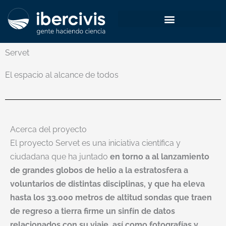
Ir
al
contenido
Servet
El espacio al alcance de todos
Acerca del proyecto
El proyecto Servet es una iniciativa científica y
ciudadana que ha juntado
en torno a al lanzamiento
de grandes globos de helio a la estratosfera a
voluntarios de distintas disciplinas, y que ha eleva
hasta los 33.000 metros de altitud sondas que traen
de regreso a tierra firme un sinfín de datos
relacionados con su viaje, así como fotografías y