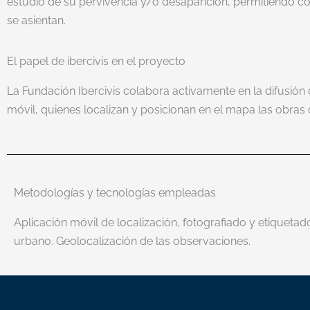
estudio de su pervivencia y/o desaparición, permitiendo c
se asientan.
El papel de ibercivis en el proyecto
La Fundación Ibercivis colabora activamente en la difusión 
móvil, quienes localizan y posicionan en el mapa las obras d
Metodologías y tecnologías empleadas
Aplicación móvil de localización, fotografiado y etiquetad
urbano. Geolocalización de las observaciones.