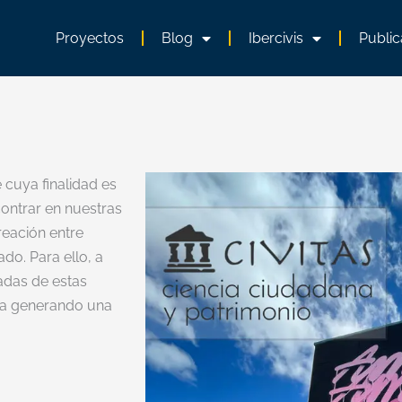
Proyectos
Blog
Ibercivis
Public
 cuya finalidad es
ontrar en nuestras
reación entre
do. Para ello, a
adas de estas
nía generando una