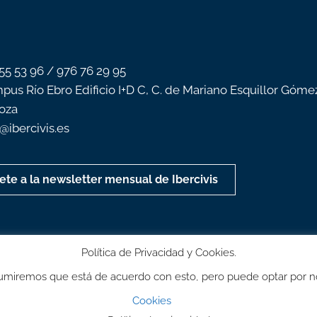
 55 53 96 / 976 76 29 95
pus Río Ebro Edificio I+D C, C. de Mariano Esquillor Góme
oza
o@ibercivis.es
ete a la newsletter mensual de Ibercivis
Política de Privacidad y Cookies.
 Asumiremos que está de acuerdo con esto, pero puede optar por n
Cookies