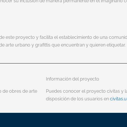
onocer su inclusión de manera permanente en el imaginario 
de este proyecto y facilita el establecimiento de una comunid
e arte urbano y grafittis que encuentran y quieren etiquetar.
Información del proyecto
o de obres de arte
Puedes conocer el proyecto civitas y 
disposición de los usuarios en
civitas.u