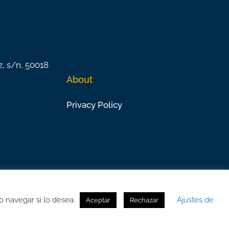
z, s/n, 50018
About
Privacy Policy
o navegar si lo desea.
Ajustes de
Aceptar
Rechazar