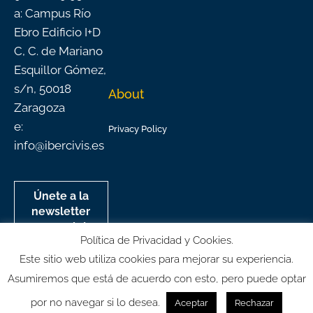
a: Campus Río
Ebro Edificio I+D
C, C. de Mariano
Esquillor Gómez,
s/n, 50018
About
Zaragoza
e:
Privacy Policy
info@ibercivis.es
Únete a la
newsletter
mensual de
Política de Privacidad y Cookies.
Ibercivis
Este sitio web utiliza cookies para mejorar su experiencia.
Asumiremos que está de acuerdo con esto, pero puede optar
por no navegar si lo desea.
Aceptar
Rechazar
© All rights reserved