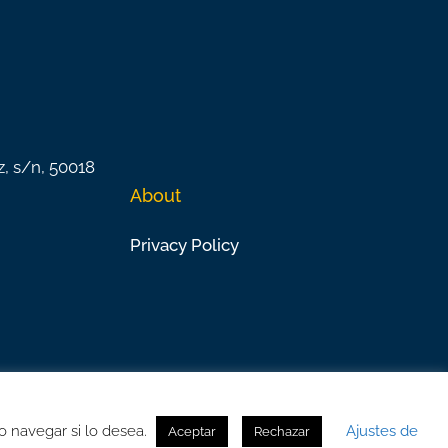
z, s/n, 50018
About
Privacy Policy
o navegar si lo desea.
Ajustes de
Aceptar
Rechazar