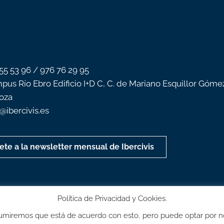
 55 53 96 / 976 76 29 95
pus Río Ebro Edificio I+D C, C. de Mariano Esquillor Góme
oza
o@ibercivis.es
ete a la newsletter mensual de Ibercivis
Política de Privacidad y Cookies.
 Asumiremos que está de acuerdo con esto, pero puede optar por n