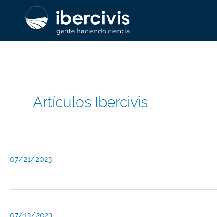
Ir
al
contenido
Artículos Ibercivis
07/21/2023
07/13/2023