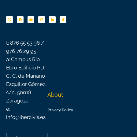
F
Y
I
L
T
a
o
n
i
i
c
u
s
n
k
e
t
t
k
t
b
u
a
e
o
o
b
g
d
k
o
e
r
i
k
a
n
-
m
f
t: 876 55 53 96 /
976 76 29 95
a: Campus Río
Ebro Edificio I+D
C, C. de Mariano
Esquillor Gómez,
s/n, 50018
About
Zaragoza
e:
Privacy Policy
info@ibercivis.es