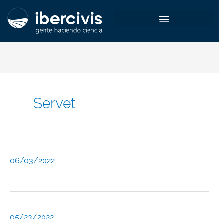
Ir
al
contenido
Servet
06/03/2022
05/23/2022