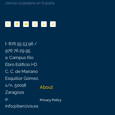
ciencia ciudadana en España.
F
Y
I
L
T
a
o
n
i
i
c
u
s
n
k
e
t
t
k
t
b
u
a
e
o
o
b
g
d
k
o
e
r
i
k
a
n
-
m
f
t: 876 55 53 96 /
976 76 29 95
a: Campus Río
Ebro Edificio I+D
C, C. de Mariano
Esquillor Gómez,
s/n, 50018
About
Zaragoza
e:
Privacy Policy
info@ibercivis.es