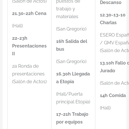
(Salón de Actos)
puestos de
Descanso
trabajo y
21.30-22h Cena
12.30-13-10
materiales
Charlas
(Hall)
(San Gregorio)
ESERO Espa
22-23h
16h Salida del
/ GMV Españ
Presentaciones
bus
(Salón de Act
II
(San Gregorio)
13.10h Fallo 
2a Ronda de
Jurado
presentaciones
16.30h Llegada
(Salón de Actos)
a Etopia
(Salón de Act
(Hall/Puerta
14h Comida
principal Etopia)
(Hall)
17-21h Trabajo
por equipos