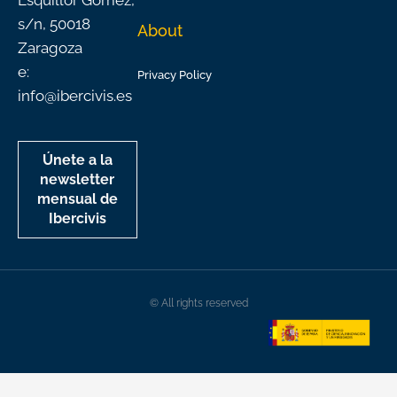
Esquillor Gómez,
s/n, 50018
About
Zaragoza
e:
Privacy Policy
info@ibercivis.es
Únete a la
newsletter
mensual de
Ibercivis
© All rights reserved