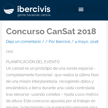
Ir
al
contenido
Concurso CanSat 2018
Deja un comentario
/
/ Por
ibercivis
/
4 mayo, 2018
[:es]
PLANIFICACIÓN DEL EVENTO
Un cansat es un prototipo de una sonda espacial -
completamente funcional- que realiza la última fase
de una misión interplanetaria, recogiendo datos y
enviándolos a tierra durante una caída controlada
tras elevarse -usando cohetes – hasta 1.000 metros
de altura. Este concurso apuesta por el trabajo en
equipo, la tecnología y la superación personal para