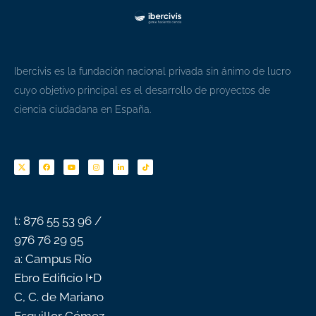
Ibercivis es la fundación nacional privada sin ánimo de lucro
cuyo objetivo principal es el desarrollo de proyectos de
ciencia ciudadana en España.
F
Y
I
L
T
a
o
n
i
i
c
u
s
n
k
e
t
t
k
t
b
u
a
e
o
o
b
g
d
k
o
e
r
i
k
a
n
-
m
f
t: 876 55 53 96 /
976 76 29 95
a: Campus Río
Ebro Edificio I+D
C, C. de Mariano