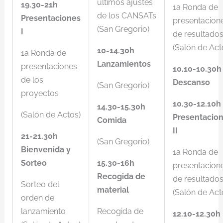
últimos ajustes
19.30-21h
1a Ronda de
de los CANSATs
Presentaciones
presentacion
(San Gregorio)
I
de resultado
(Salón de Act
10-14.30h
1a Ronda de
Lanzamientos
presentaciones
10.10-10.30h
de los
Descanso
(San Gregorio)
proyectos
10.30-12.10h
14.30-15.30h
(Salón de Actos)
Presentacio
Comida
II
21-21.30h
(San Gregorio)
Bienvenida y
1a Ronda de
Sorteo
15.30-16h
presentacion
Recogida de
de resultado
Sorteo del
material
(Salón de Act
orden de
lanzamiento
Recogida de
12.10-12.30h