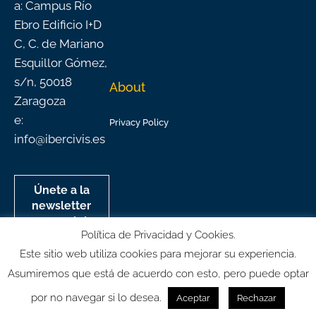
a: Campus Río
Ebro Edificio I+D
C, C. de Mariano
Esquillor Gómez,
s/n, 50018
About
Zaragoza
e:
Privacy Policy
info@ibercivis.es
Únete a la
newsletter
mensual de
Política de Privacidad y Cookies.
Ibercivis
Este sitio web utiliza cookies para mejorar su experiencia.
Asumiremos que está de acuerdo con esto, pero puede optar
por no navegar si lo desea.
Aceptar
Rechazar
© All rights reserved