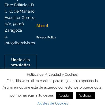
Ebro Edificio I+D
C, C. de Mariano
Esquillor Gómez,
s/n, 50018
About
Zaragoza
e:
Privacy Policy
info@ibercivis.es
Únete a la
newsletter
mensual de
Política de Privacidad y Cookies.
Ibercivis
Este sitio web utiliza cookies para mejorar su experiencia.
Asumiremos que está de acuerdo con esto, pero puede optar
por no navegar si lo desea.
Aceptar
Rechazar
© All rights reserved
Ajustes de Cookies