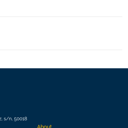
z, s/n, 50018
About