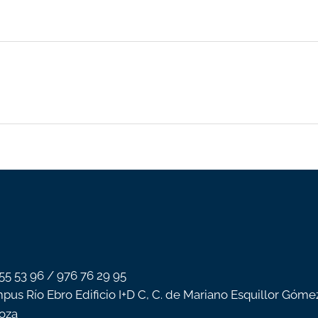
 55 53 96 / 976 76 29 95
pus Río Ebro Edificio I+D C, C. de Mariano Esquillor Góme
oza