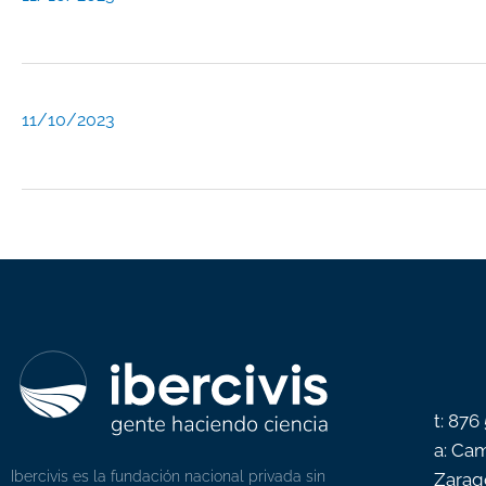
11/10/2023
t: 876
a: Cam
Ibercivis es la fundación nacional privada sin
Zarag