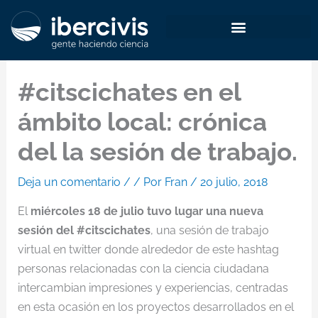
Ir
al
contenido
#citscichates en el
ámbito local: crónica
del la sesión de trabajo.
Deja un comentario
/
/ Por
Fran
/
20 julio, 2018
El
miércoles 18 de julio tuvo lugar una nueva
sesión del #citscichates
, una sesión de trabajo
virtual en twitter donde alrededor de este hashtag
personas relacionadas con la ciencia ciudadana
intercambian impresiones y experiencias, centradas
en esta ocasión en los proyectos desarrollados en el