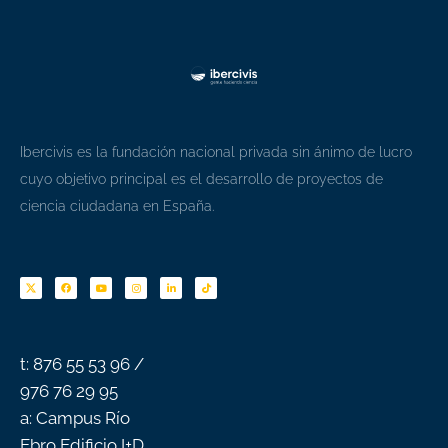
Ibercivis es la fundación nacional privada sin ánimo de lucro
cuyo objetivo principal es el desarrollo de proyectos de
ciencia ciudadana en España.
F
Y
I
L
T
a
o
n
i
i
c
u
s
n
k
e
t
t
k
t
b
u
a
e
o
o
b
g
d
k
o
e
r
i
k
a
n
-
m
f
t: 876 55 53 96 /
976 76 29 95
a: Campus Río
Ebro Edificio I+D