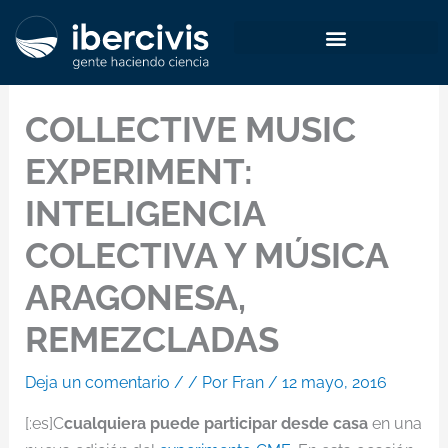
Ir
al
contenido
COLLECTIVE MUSIC
EXPERIMENT:
INTELIGENCIA
COLECTIVA Y MÚSICA
ARAGONESA,
REMEZCLADAS
Deja un comentario
/
/ Por
Fran
/
12 mayo, 2016
[:es]C
cualquiera puede participar desde casa
en una