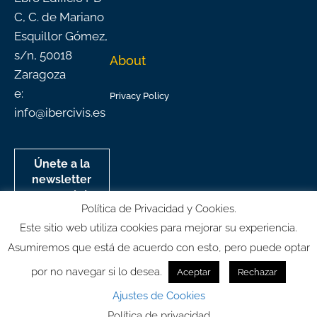
C, C. de Mariano
Esquillor Gómez,
s/n, 50018
About
Zaragoza
e:
Privacy Policy
info@ibercivis.es
Únete a la
newsletter
mensual de
Política de Privacidad y Cookies.
Ibercivis
Este sitio web utiliza cookies para mejorar su experiencia.
Asumiremos que está de acuerdo con esto, pero puede optar
por no navegar si lo desea.
Aceptar
Rechazar
© All rights reserved
Ajustes de Cookies
Política de privacidad