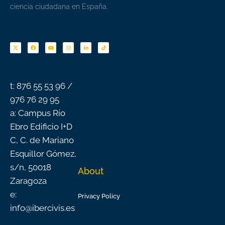
ciencia ciudadana en España.
F
Y
I
L
T
a
o
n
i
i
c
u
s
n
k
e
t
t
k
t
b
u
a
e
o
o
b
g
d
k
o
e
r
i
k
a
n
-
m
f
t: 876 55 53 96 /
976 76 29 95
a: Campus Río
Ebro Edificio I+D
C, C. de Mariano
Esquillor Gómez,
s/n, 50018
About
Zaragoza
e:
Privacy Policy
info@ibercivis.es