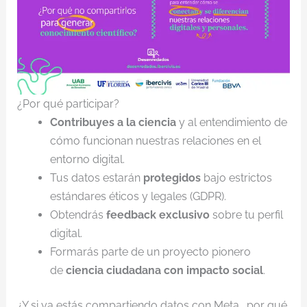
¿Por qué participar?
Contribuyes a la ciencia
y al entendimiento de
cómo funcionan nuestras relaciones en el
entorno digital.
Tus datos estarán
protegidos
bajo estrictos
estándares éticos y legales (GDPR).
Obtendrás
feedback exclusivo
sobre tu perfil
digital.
Formarás parte de un proyecto pionero
de
ciencia ciudadana con impacto social
.
¿Y si ya estás compartiendo datos con Meta… por qué