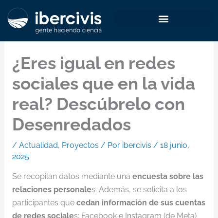
Ir
al
contenido
¿Eres igual en redes
sociales que en la vida
real? Descúbrelo con
Desenredados
/
Actualidad
,
Proyectos
/ Por
ibercivis
/
18 junio,
2025
Se recopilan datos mediante una
encuesta sobre las
relaciones personale
s. Además, se solicita a los
participantes que
cedan información de sus cuentas
de redes sociale
s: Facebook e Instagram (de Meta)