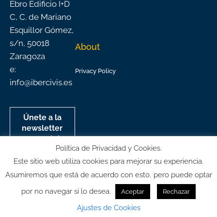
Ebro Edificio I+D
C, C. de Mariano
Esquillor Gómez,
s/n, 50018
About
Zaragoza
e:
Privacy Policy
info@ibercivis.es
Únete a la
newsletter
mensual de
Política de Privacidad y Cookies.
Ibercivis
Este sitio web utiliza cookies para mejorar su experiencia.
Asumiremos que está de acuerdo con esto, pero puede optar
por no navegar si lo desea.
Aceptar
Rechazar
© All rights reserved
Ajustes de Cookies