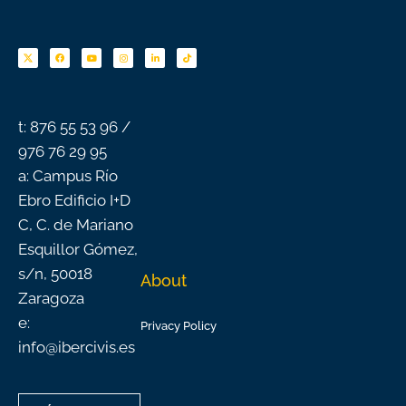
F
Y
I
L
T
a
o
n
i
i
c
u
s
n
k
e
t
t
k
t
b
u
a
e
o
o
b
g
d
k
o
e
r
i
k
a
n
-
m
f
t: 876 55 53 96 /
976 76 29 95
a: Campus Río
Ebro Edificio I+D
C, C. de Mariano
Esquillor Gómez,
s/n, 50018
About
Zaragoza
e:
Privacy Policy
info@ibercivis.es