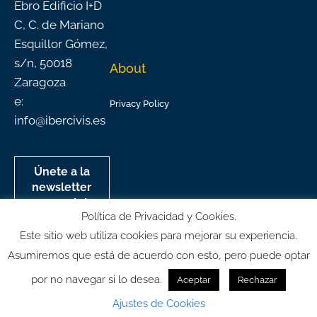
Ebro Edificio I+D
C, C. de Mariano
Esquillor Gómez,
s/n, 50018
About
Zaragoza
e:
Privacy Policy
info@ibercivis.es
Únete a la
newsletter
mensual de
Política de Privacidad y Cookies.
Ibercivis
Este sitio web utiliza cookies para mejorar su experiencia.
Asumiremos que está de acuerdo con esto, pero puede optar
por no navegar si lo desea.
Aceptar
Rechazar
© All rights reserved
Ajustes de Cookies