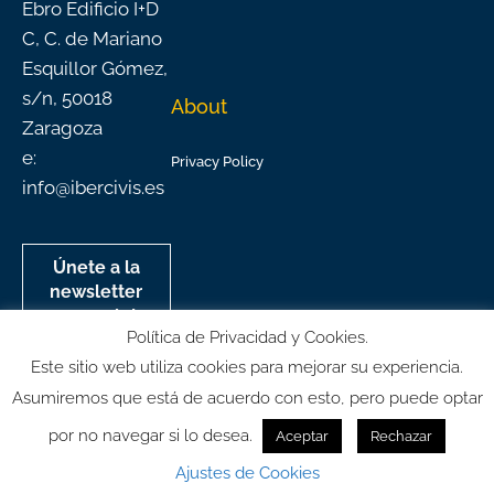
Ebro Edificio I+D
C, C. de Mariano
Esquillor Gómez,
s/n, 50018
About
Zaragoza
e:
Privacy Policy
info@ibercivis.es
Únete a la
newsletter
mensual de
Política de Privacidad y Cookies.
Ibercivis
Este sitio web utiliza cookies para mejorar su experiencia.
Asumiremos que está de acuerdo con esto, pero puede optar
por no navegar si lo desea.
Aceptar
Rechazar
© All rights reserved
Ajustes de Cookies