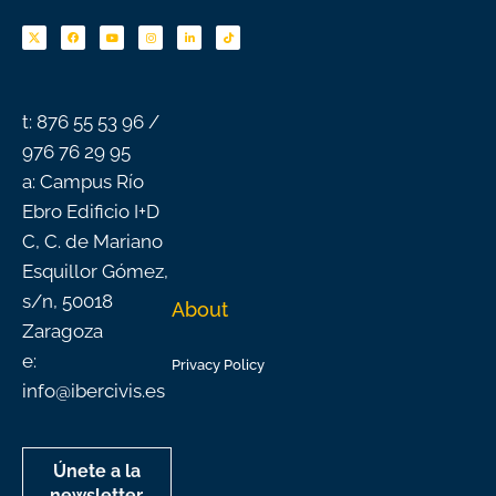
F
Y
I
L
T
a
o
n
i
i
c
u
s
n
k
e
t
t
k
t
b
u
a
e
o
o
b
g
d
k
o
e
r
i
k
a
n
-
m
f
t: 876 55 53 96 /
976 76 29 95
a: Campus Río
Ebro Edificio I+D
C, C. de Mariano
Esquillor Gómez,
s/n, 50018
About
Zaragoza
e:
Privacy Policy
info@ibercivis.es
Únete a la
newsletter