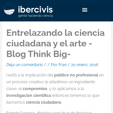
Ir
al
contenido
Entrelazando la ciencia
ciudadana y el arte -
Blog Think Big-
Deja un comentario
/
/ Por
Fran
/
20 enero, 2016
[:es]Si a la implicación del
público no profesional
en
un proceso creativo le añadimos un ingrediente
clave, el
compromiso
, y lo aplicamos a la
investigación científica
entonces tenemos lo que
llamamos
ciencia ciudadana
.