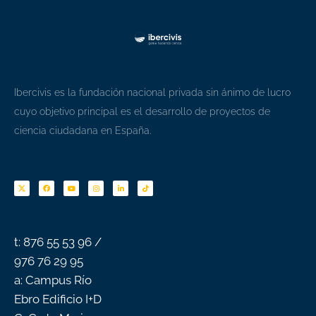
Ibercivis es la fundación nacional privada sin ánimo de lucro
cuyo objetivo principal es el desarrollo de proyectos de
ciencia ciudadana en España.
F
Y
I
L
T
a
o
n
i
i
c
u
s
n
k
e
t
t
k
t
b
u
a
e
o
o
b
g
d
k
o
e
r
i
k
a
n
-
m
f
t: 876 55 53 96 /
976 76 29 95
a: Campus Río
Ebro Edificio I+D