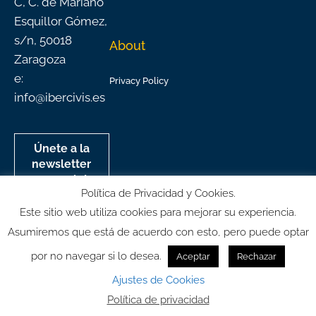
C, C. de Mariano
Esquillor Gómez,
s/n, 50018
About
Zaragoza
e:
Privacy Policy
info@ibercivis.es
Únete a la
newsletter
mensual de
Política de Privacidad y Cookies.
Ibercivis
Este sitio web utiliza cookies para mejorar su experiencia.
Asumiremos que está de acuerdo con esto, pero puede optar
por no navegar si lo desea.
Aceptar
Rechazar
© All rights reserved
Ajustes de Cookies
Política de privacidad