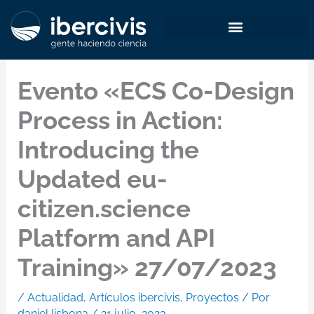
Ir
al
contenido
Evento «ECS Co-Design
Process in Action:
Introducing the
Updated eu-
citizen.science
Platform and API
Training» 27/07/2023
/
Actualidad
,
Artículos ibercivis
,
Proyectos
/ Por
daniel lisbona
/
21 julio, 2023