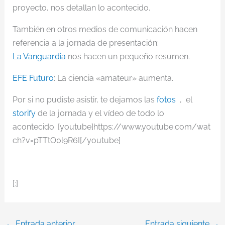
proyecto, nos detallan lo acontecido.
También en otros medios de comunicación hacen
referencia a la jornada de presentación:
La Vanguardia
nos hacen un pequeño resumen.
EFE Futuro
: La ciencia «amateur» aumenta.
Por si no pudiste asistir, te dejamos las
fotos
, el
storify
de la jornada y el vídeo de todo lo
acontecido. [youtube]https://www.youtube.com/wat
ch?v=pTTtO0l9R6I[/youtube]
[:]
←
Entrada anterior
Entrada siguiente
→