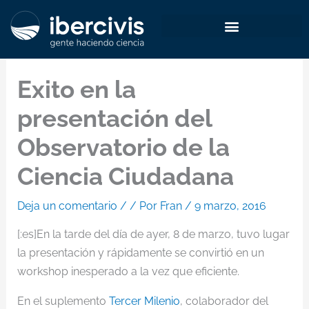
Ir
al
contenido
Exito en la
presentación del
Observatorio de la
Ciencia Ciudadana
Deja un comentario
/
/ Por
Fran
/
9 marzo, 2016
[:es]En la tarde del día de ayer, 8 de marzo, tuvo lugar
la presentación y rápidamente se convirtió en un
workshop inesperado a la vez que eficiente.
En el suplemento
Tercer Milenio
, colaborador del