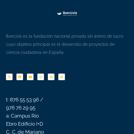
Ibercivis es la fundación nacional privada sin ánimo de lucro
cuyo objetivo principal es el desarrollo de proyectos de
ciencia ciudadana en España.
F
Y
I
L
T
a
o
n
i
i
c
u
s
n
k
e
t
t
k
t
b
u
a
e
o
o
b
g
d
k
o
e
r
i
k
a
n
-
m
f
t: 876 55 53 96 /
976 76 29 95
a: Campus Río
Ebro Edificio I+D
C, C. de Mariano