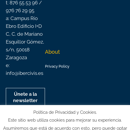
t: 876 55 53 96 /
976 76 29 95
a: Campus Río
Ebro Edificio I+D
C, C. de Mariano
Esquillor Gómez,
s/n, 50018
About
Zaragoza
e:
Privacy Policy
info@ibercivis.es
Únete a la
newsletter
mensual de
Política de Privacidad y Cookies.
Ibercivis
Este sitio web utiliza cookies para mejorar su experiencia.
Asumiremos que está de acuerdo con esto, pero puede optar