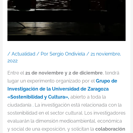
/
Actualidad
/ Por
Sergio Ondiviela
/
21 noviembre,
2022
Entre el
21 de noviembre y 2 de diciembre
, tendrá
lugar un experimento organizado por el
Grupo de
Investigación de la Universidad de Zaragoza
«Sostenibilidad y Cultura»,
abierto a toda la
ciudadanía
.
La investigación está relacionada con la
sostenibilidad en el sector cultural. Los investigadores
evaluarán la dimensión medioambiental, económica
y social de una exposición, y solicitan la
colaboración