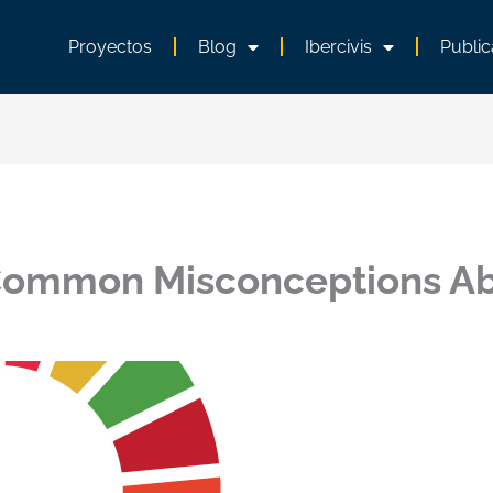
Proyectos
Blog
Ibercivis
Public
 Common Misconceptions Ab