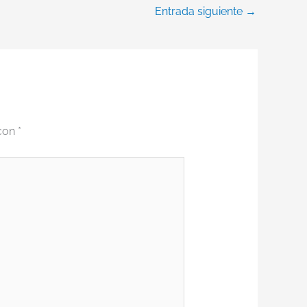
Entrada siguiente
→
 con
*