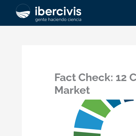
Ir
al
contenido
Fact Check: 12
Market