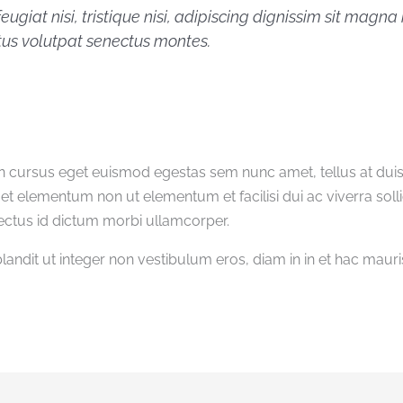
ugiat nisi, tristique nisi, adipiscing dignissim sit magna
tus volutpat senectus montes.
on cursus eget euismod egestas sem nunc amet, tellus at d
t elementum non ut elementum et facilisi dui ac viverra sollic
tus id dictum morbi ullamcorper.
 blandit ut integer non vestibulum eros, diam in in et hac m