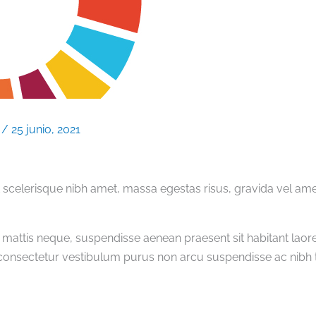
s
/
25 junio, 2021
celerisque nibh amet, massa egestas risus, gravida vel amet
 mattis neque, suspendisse aenean praesent sit habitant laore
onsectetur vestibulum purus non arcu suspendisse ac nibh t