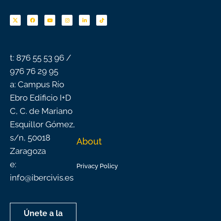
F
Y
I
L
T
a
o
n
i
i
c
u
s
n
k
e
t
t
k
t
b
u
a
e
o
o
b
g
d
k
o
e
r
i
k
a
n
-
m
f
t: 876 55 53 96 /
976 76 29 95
a: Campus Río
Ebro Edificio I+D
C, C. de Mariano
Esquillor Gómez,
s/n, 50018
About
Zaragoza
e:
Privacy Policy
info@ibercivis.es
Únete a la