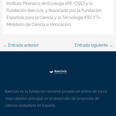
Instituto Pirenaico de Ecología (IPE-CSIC) y la
Fundación Ibercivis, y financiado por la Fundación
Española para la Ciencia y la Tecnología (FECYT)-
Ministerio de Ciencia e Innovación.
←
Entrada anterior
Entrada siguiente
→
Ibercivis es la fundación nacional privada sin ánimo de lucro
cuyo objetivo principal es el desarrollo de proyectos de
ciencia ciudadana en España.