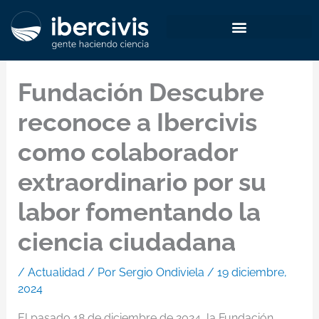
Ir
al
contenido
Fundación Descubre
reconoce a Ibercivis
como colaborador
extraordinario por su
labor fomentando la
ciencia ciudadana
/
Actualidad
/ Por
Sergio Ondiviela
/
19 diciembre,
2024
El pasado 18 de diciembre de 2024, la Fundación