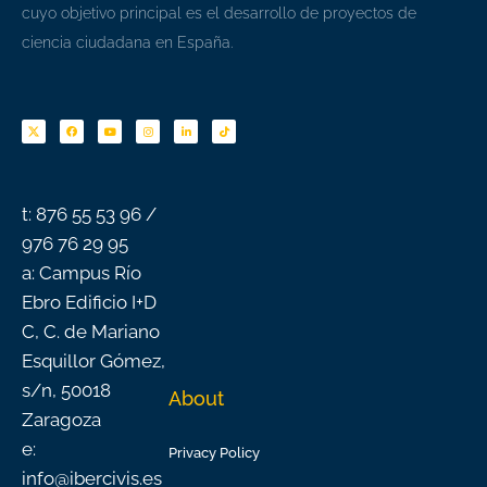
cuyo objetivo principal es el desarrollo de proyectos de
ciencia ciudadana en España.
F
Y
I
L
T
a
o
n
i
i
c
u
s
n
k
e
t
t
k
t
b
u
a
e
o
o
b
g
d
k
o
e
r
i
k
a
n
-
m
f
t: 876 55 53 96 /
976 76 29 95
a: Campus Río
Ebro Edificio I+D
C, C. de Mariano
Esquillor Gómez,
s/n, 50018
About
Zaragoza
e:
Privacy Policy
info@ibercivis.es