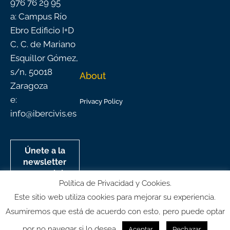
976 76 29 95
a: Campus Río
Ebro Edificio I+D
C, C. de Mariano
Esquillor Gómez,
s/n, 50018
About
Zaragoza
e:
Privacy Policy
info@ibercivis.es
Únete a la
newsletter
mensual de
Política de Privacidad y Cookies.
Ibercivis
Este sitio web utiliza cookies para mejorar su experiencia.
Asumiremos que está de acuerdo con esto, pero puede optar
por no navegar si lo desea.
Aceptar
Rechazar