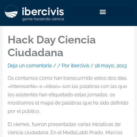
Ir
al
contenido
Hack Day Ciencia
Ciudadana
Deja un comentario
/
/ Por
ibercivis
/
18 mayo, 2013
Os contamos cómo han transcurrrido estos dos días.
«Interesante» e «Ideas» son las palabras con las que
los asistentes han etiquetado estas jornadas, os
mostramos el mapa de palabras que ha sido definido
por el público.
El viernes, fueron presentadas varias iniciativas de
ciencia ciudadana. En el MediaLabb Prado, Marcos