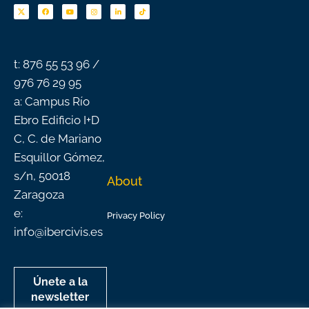
c
u
s
n
k
e
t
t
k
t
b
u
a
e
o
o
b
g
d
k
o
e
r
i
k
a
n
-
m
f
t: 876 55 53 96 /
976 76 29 95
a: Campus Río
Ebro Edificio I+D
C, C. de Mariano
Esquillor Gómez,
s/n, 50018
About
Zaragoza
e:
Privacy Policy
info@ibercivis.es
Únete a la
newsletter