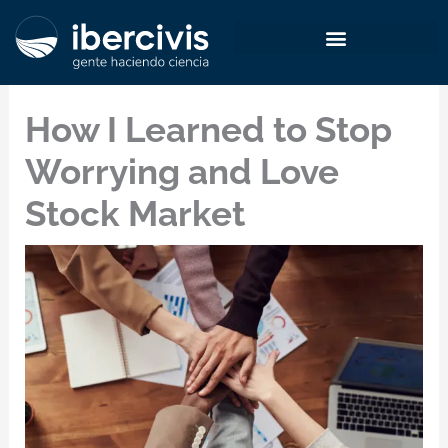
Ir
al
contenido
How I Learned to Stop
Worrying and Love
Stock Market