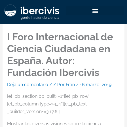
Ir
al
contenido
I Foro Internacional de
Ciencia Ciudadana en
España. Autor:
Fundación Ibercivis
Deja un comentario
/
/ Por
Fran
/
16 marzo, 2019
[et_pb_section bb_built=»1″][et_pb_row]
[et_pb_column type=»4_4″][et_pb_text
_builder_version=»3.17.6″]
Mostrar las diversas visiones sobre la ciencia