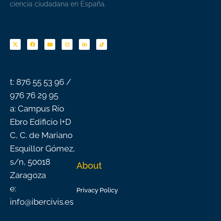
ciencia ciudadana en España.
F
Y
I
L
T
a
o
n
i
i
c
u
s
n
k
e
t
t
k
t
b
u
a
e
o
o
b
g
d
k
o
e
r
i
k
a
n
-
m
f
t: 876 55 53 96 /
976 76 29 95
a: Campus Río
Ebro Edificio I+D
C, C. de Mariano
Esquillor Gómez,
s/n, 50018
About
Zaragoza
e:
Privacy Policy
info@ibercivis.es