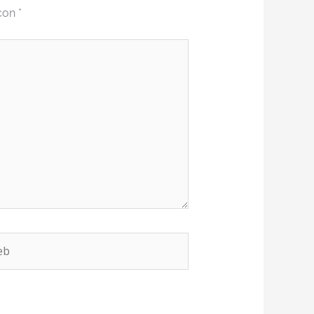
 con
*
b