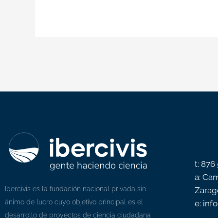
t: 876
a: Cam
Ibercivis es la fundación nacional privada sin
Zarag
ánimo de lucro cuyo objetivo principal es el
e: inf
desarrollo de proyectos de ciencia ciudadana