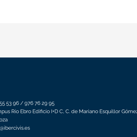
 55 53 96 / 976 76 29 95
pus Río Ebro Edificio I+D C, C. de Mariano Esquillor Góme
oza
o@ibercivis.es