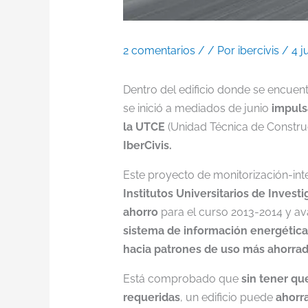
2 comentarios
/
/ Por
ibercivis
/
4 j
Dentro del edificio donde se encuen
se inició a mediados de junio
impuls
la
UTCE
(Unidad Técnica de Constru
IberCivis.
Este proyecto de monitorización-int
Institutos Universitarios de Inves
ahorro
para el curso 2013-2014 y av
sistema de información energética 
hacia patrones de uso más ahorrado
Está comprobado que
sin tener qu
requeridas
, un edificio puede
ahorr