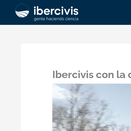
Ir
al
contenido
Ibercivis con la