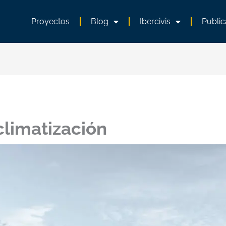
Proyectos
Blog
Ibercivis
Public
 climatización