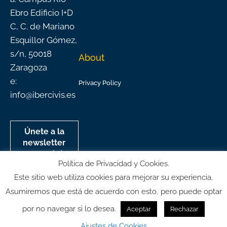
Ebro Edificio I+D
C, C. de Mariano
Esquillor Gómez,
s/n, 50018
About
Zaragoza
e:
Privacy Policy
info@ibercivis.es
Únete a la
newsletter
mensual de
Política de Privacidad y Cookies.
Ibercivis
Este sitio web utiliza cookies para mejorar su experiencia.
Asumiremos que está de acuerdo con esto, pero puede optar
por no navegar si lo desea.
Aceptar
Rechazar
© All rights reserved
Ajustes de Cookies