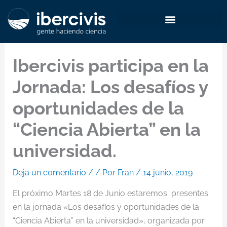
Ir
al
contenido
Ibercivis participa en la
Jornada: Los desafíos y
oportunidades de la
“Ciencia Abierta” en la
universidad.
Deja un comentario
/
/ Por
Fran
/
14 junio, 2019
El próximo Martes 18 de Junio estaremos presentes
en la jornada «Los desafíos y oportunidades de la
“Ciencia Abierta” en la universidad», organizada por