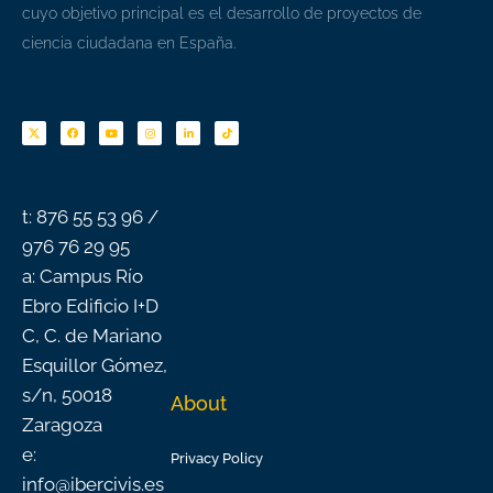
cuyo objetivo principal es el desarrollo de proyectos de
ciencia ciudadana en España.
F
Y
I
L
T
a
o
n
i
i
c
u
s
n
k
e
t
t
k
t
b
u
a
e
o
o
b
g
d
k
o
e
r
i
k
a
n
-
m
f
t: 876 55 53 96 /
976 76 29 95
a: Campus Río
Ebro Edificio I+D
C, C. de Mariano
Esquillor Gómez,
s/n, 50018
About
Zaragoza
e:
Privacy Policy
info@ibercivis.es