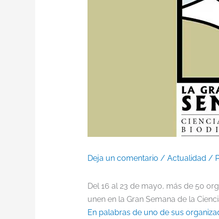
Deja un comentario
/
Actualidad
/ 
Del 16 al 23 de mayo, más de 50 org
unen en la Gran Semana de la Cienci
En palabras de uno de sus organiza