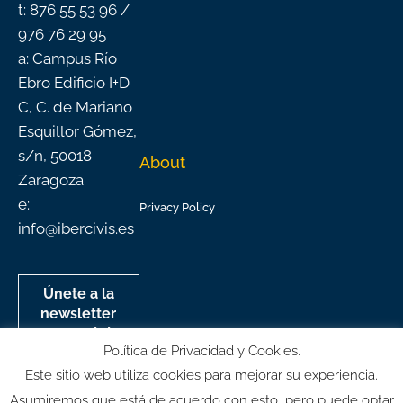
t: 876 55 53 96 /
976 76 29 95
a: Campus Río
Ebro Edificio I+D
C, C. de Mariano
Esquillor Gómez,
s/n, 50018
About
Zaragoza
e:
Privacy Policy
info@ibercivis.es
Únete a la
newsletter
mensual de
Política de Privacidad y Cookies.
Ibercivis
Este sitio web utiliza cookies para mejorar su experiencia.
Asumiremos que está de acuerdo con esto, pero puede optar