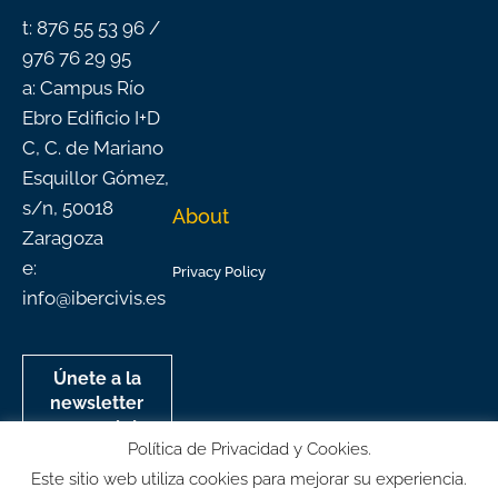
f
t: 876 55 53 96 /
976 76 29 95
a: Campus Río
Ebro Edificio I+D
C, C. de Mariano
Esquillor Gómez,
s/n, 50018
About
Zaragoza
e:
Privacy Policy
info@ibercivis.es
Únete a la
newsletter
mensual de
Política de Privacidad y Cookies.
Ibercivis
Este sitio web utiliza cookies para mejorar su experiencia.