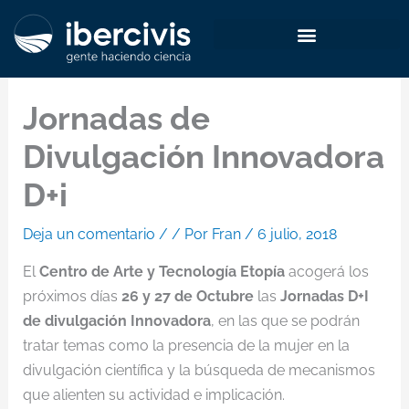
Ir
al
contenido
Jornadas de
Divulgación Innovadora
D+i
Deja un comentario
/
/ Por
Fran
/
6 julio, 2018
El
Centro de Arte y Tecnología Etopía
acogerá los
próximos días
26 y 27 de Octubre
las
Jornadas D+I
de divulgación Innovadora
, en las que se podrán
tratar temas como la presencia de la mujer en la
divulgación científica y la búsqueda de mecanismos
que alienten su actividad e implicación.