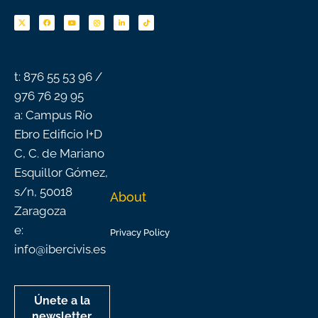
F
Y
I
L
T
a
o
n
i
i
c
u
s
n
k
e
t
t
k
t
b
u
a
e
o
o
b
g
d
k
o
e
r
i
k
a
n
-
m
f
t: 876 55 53 96 /
976 76 29 95
a: Campus Río
Ebro Edificio I+D
C, C. de Mariano
Esquillor Gómez,
s/n, 50018
About
Zaragoza
e:
Privacy Policy
info@ibercivis.es
Únete a la
newsletter