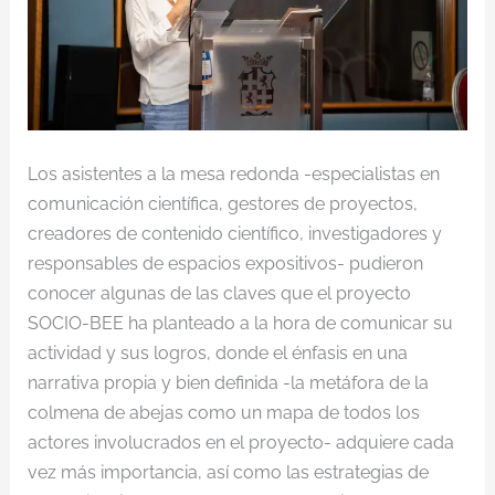
Los asistentes a la mesa redonda -especialistas en
comunicación científica, gestores de proyectos,
creadores de contenido científico, investigadores y
responsables de espacios expositivos- pudieron
conocer algunas de las claves que el proyecto
SOCIO-BEE ha planteado a la hora de comunicar su
actividad y sus logros, donde el énfasis en una
narrativa propia y bien definida -la metáfora de la
colmena de abejas como un mapa de todos los
actores involucrados en el proyecto- adquiere cada
vez más importancia, así como las estrategias de