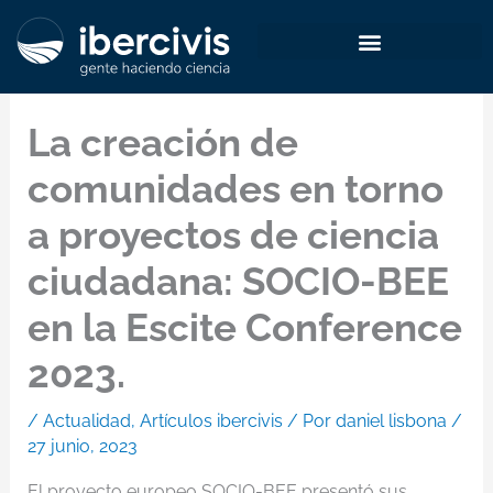
Ir
al
contenido
La creación de
comunidades en torno
a proyectos de ciencia
ciudadana: SOCIO-BEE
en la Escite Conference
2023.
/
Actualidad
,
Artículos ibercivis
/ Por
daniel lisbona
/
27 junio, 2023
El proyecto europeo SOCIO-BEE presentó sus