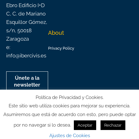
Ebro Edificio I+D
C, C. de Mariano
Esquillor Gómez,
s/n, 50018
About
Zaragoza
e:
Privacy Policy
info@ibercivis.es
Únete a la
newsletter
mensual de
Política de Privacidad y Cookies.
Ibercivis
Este sitio web utiliza cookies para mejorar su experiencia.
Asumiremos que está de acuerdo con esto, pero puede optar
por no navegar si lo desea.
Aceptar
Rechazar
© All rights reserved
Ajustes de Cookies