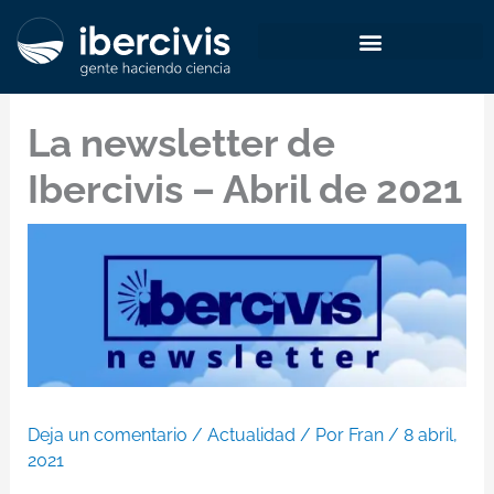
Ir
al
contenido
La newsletter de
Ibercivis – Abril de 2021
Deja un comentario
/
Actualidad
/ Por
Fran
/
8 abril,
2021