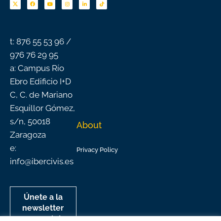
e
t
t
k
t
b
u
a
e
o
o
b
g
d
k
o
e
r
i
k
a
n
-
m
f
t: 876 55 53 96 /
976 76 29 95
a: Campus Río
Ebro Edificio I+D
C, C. de Mariano
Esquillor Gómez,
s/n, 50018
About
Zaragoza
e:
Privacy Policy
info@ibercivis.es
Únete a la
newsletter
mensual de