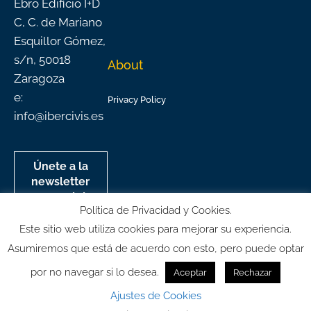
Ebro Edificio I+D
C, C. de Mariano
Esquillor Gómez,
s/n, 50018
About
Zaragoza
e:
Privacy Policy
info@ibercivis.es
Únete a la
newsletter
mensual de
Política de Privacidad y Cookies.
Ibercivis
Este sitio web utiliza cookies para mejorar su experiencia.
Asumiremos que está de acuerdo con esto, pero puede optar
por no navegar si lo desea.
Aceptar
Rechazar
© All rights reserved
Ajustes de Cookies