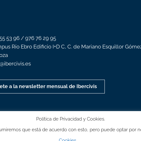
 55 53 96 / 976 76 29 95
pus Río Ebro Edificio I+D C, C. de Mariano Esquillor Góme
oza
o@ibercivis.es
ete a la newsletter mensual de Ibercivis
Política de Privacidad y Cookies.
 Asumiremos que está de acuerdo con esto, pero puede optar por n
Cookies