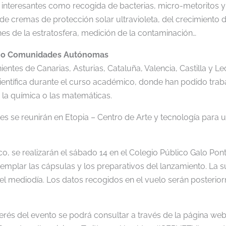
 interesantes como recogida de bacterias, micro-metoritos y
de cremas de protección solar ultravioleta, del crecimiento 
es de la estratosfera, medición de la contaminación…
cho Comunidades Autónomas
ntes de Canarias, Asturias, Cataluña, Valencia, Castilla y Le
ntífica durante el curso académico, donde han podido traba
, la química o las matemáticas.
tes se reunirán en Etopia – Centro de Arte y tecnología para u
ico, se realizarán el sábado 14 en el Colegio Público Galo P
emplar las cápsulas y los preparativos del lanzamiento. La s
2 del mediodía. Los datos recogidos en el vuelo serán posteri
terés del evento se podrá consultar a través de la página web