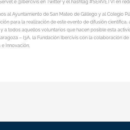
Servet e @Ibercivis en Twitter y el hashtag #SERVETVI en red
os al Ayuntamiento de San Mateo de Gállego y al Colegio Pú
ción para la realización de este evento de difusión científica
 y a todos aquellos voluntarios que hacen posible esta activ
aragoza – I3A, la Fundación Ibercivis con la colaboración de
a e Innovación.