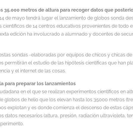
os 35.000 metros de altura para recoger datos que posteri
4 de mayo tendrá lugar el lanzamiento de globos sonda des
científicos de 14 centros educativos provenientes de todo el
exta edición ha involucrado a alumnado y docentes de secun
stas sondas -elaboradas por equipos de chicos y chicas de e
es permitirán el estudio de las hipótesis científicas que han 
ncia y el internet de las cosas.
la para preparar los lanzamientos
udadana en el que se realizan experimentos científicos en alt
de globos de helio que los elevan hasta los 35000 metros (tr
obos explotan y es donde comienza el descenso de estas cápsu
s datos necesarios (altura, presión, radiación ultravioleta, t
xperimento.