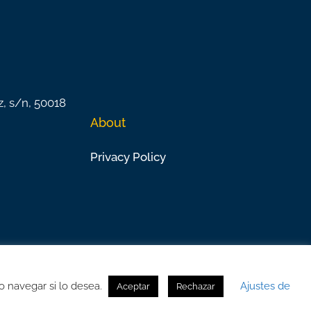
z, s/n, 50018
About
Privacy Policy
o navegar si lo desea.
Ajustes de
Aceptar
Rechazar