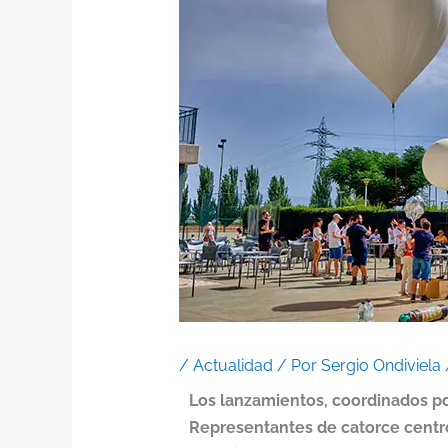
/
Actualidad
/ Por
Sergio Ondiviela
Los lanzamientos, coordinados p
Representantes de catorce centros