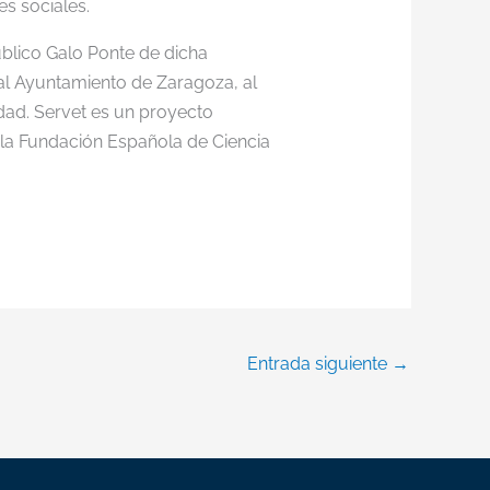
es sociales.
blico Galo Ponte de dicha
, al Ayuntamiento de Zaragoza, al
idad. Servet es un proyecto
 la Fundación Española de Ciencia
Entrada siguiente
→