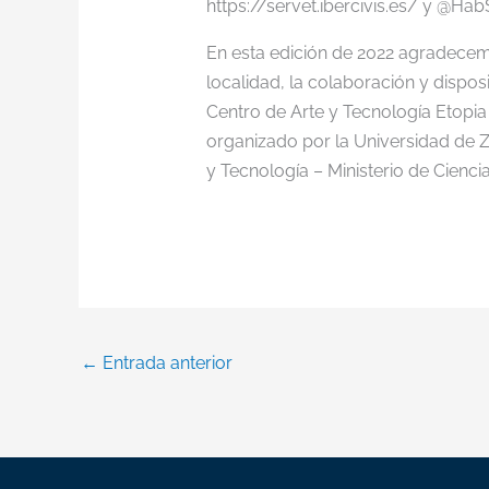
https://servet.ibercivis.es/ y @Hab
En esta edición de 2022 agradecem
localidad, la colaboración y disposi
Centro de Arte y Tecnología Etopia
organizado por la Universidad de Z
y Tecnología – Ministerio de Cienci
←
Entrada anterior