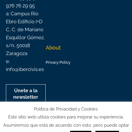
976 76 29 95
a: Campus Río
Ebro Edificio I+D
C, C. de Mariano
Esquillor Gómez,
s/n, 50018
About
Zaragoza
e:
Privacy Policy
info@ibercivis.es
Únete a la
newsletter
mensual de
Política de Privacidad y Cookies.
Ibercivis
Este sitio web utiliza cookies para mejorar su experiencia.
Asumiremos que está de acuerdo con esto, pero puede optar