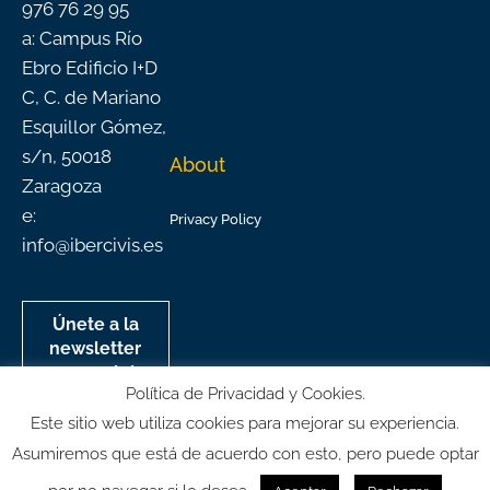
976 76 29 95
a: Campus Río
Ebro Edificio I+D
C, C. de Mariano
Esquillor Gómez,
s/n, 50018
About
Zaragoza
e:
Privacy Policy
info@ibercivis.es
Únete a la
newsletter
mensual de
Política de Privacidad y Cookies.
Ibercivis
Este sitio web utiliza cookies para mejorar su experiencia.
Asumiremos que está de acuerdo con esto, pero puede optar