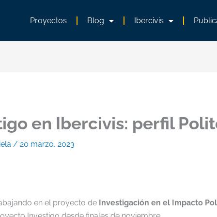
Proyectos
Blog
Ibercivis
Public
go en Ibercivis: perfil Poli
iela
/
20 marzo, 2023
rabajando en el proyecto de
Investigación en el Impacto Polí
royecto Investigo desde finales de noviembre.