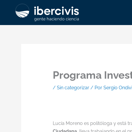
Ir
al
contenido
Programa Investi
/
Sin categorizar
/ Por
Sergio Ondiv
Lucía Moreno es politóloga y está t
Ciudadana,
lleva
trabajando en el p