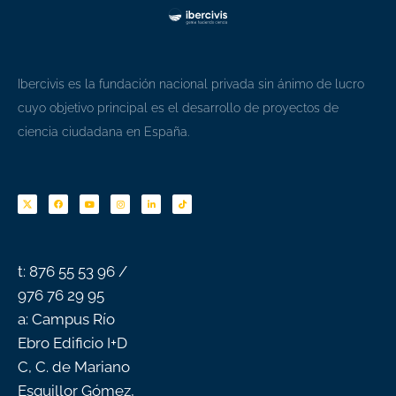
Ibercivis es la fundación nacional privada sin ánimo de lucro
cuyo objetivo principal es el desarrollo de proyectos de
ciencia ciudadana en España.
F
Y
I
L
T
a
o
n
i
i
c
u
s
n
k
e
t
t
k
t
b
u
a
e
o
o
b
g
d
k
o
e
r
i
k
a
n
-
m
f
t: 876 55 53 96 /
976 76 29 95
a: Campus Río
Ebro Edificio I+D
C, C. de Mariano
Esquillor Gómez,