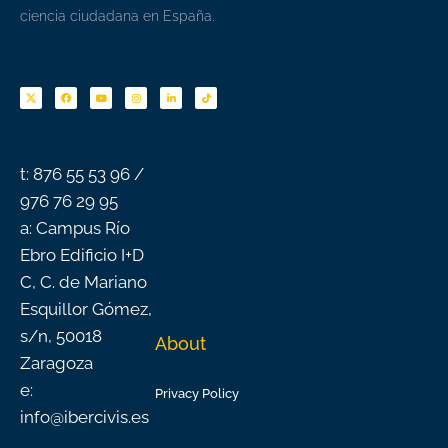
ciencia ciudadana en España.
F
Y
I
L
T
a
o
n
i
i
c
u
s
n
k
e
t
t
k
t
b
u
a
e
o
o
b
g
d
k
o
e
r
i
k
a
n
-
m
f
t: 876 55 53 96 /
976 76 29 95
a: Campus Río
Ebro Edificio I+D
C, C. de Mariano
Esquillor Gómez,
s/n, 50018
About
Zaragoza
e:
Privacy Policy
info@ibercivis.es