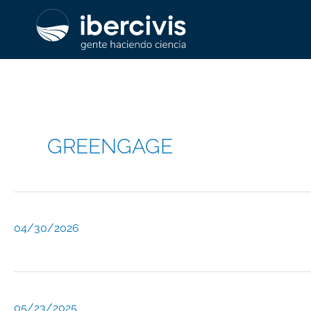
Ir
al
contenido
GREENGAGE
04/30/2026
05/23/2025