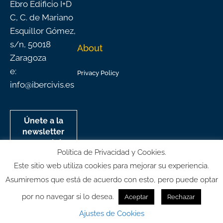
Ebro Edificio I+D
C, C. de Mariano
Esquillor Gómez,
s/n, 50018
About
Zaragoza
e:
Privacy Policy
info@ibercivis.es
Únete a la
newsletter
mensual de
Política de Privacidad y Cookies.
Ibercivis
Este sitio web utiliza cookies para mejorar su experiencia.
Asumiremos que está de acuerdo con esto, pero puede optar
por no navegar si lo desea.
Aceptar
Rechazar
© All rights reserved
Ajustes de Cookies