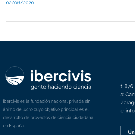
02/06/2020
t: 876
a: Cam
Ibercivis es la fundación nacional privada sin
Zarag
ánimo de lucro cuyo objetivo principal es el
e: inf
desarrollo de proyectos de ciencia ciudadana
en España.
Ún