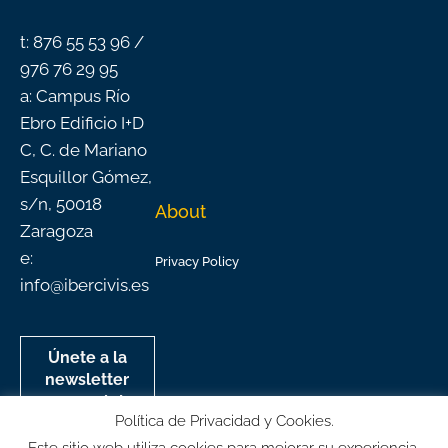
k
a
n
-
m
f
t: 876 55 53 96 /
976 76 29 95
a: Campus Río
Ebro Edificio I+D
C, C. de Mariano
Esquillor Gómez,
s/n, 50018
About
Zaragoza
e:
Privacy Policy
info@ibercivis.es
Únete a la
newsletter
mensual de
Política de Privacidad y Cookies.
Ibercivis