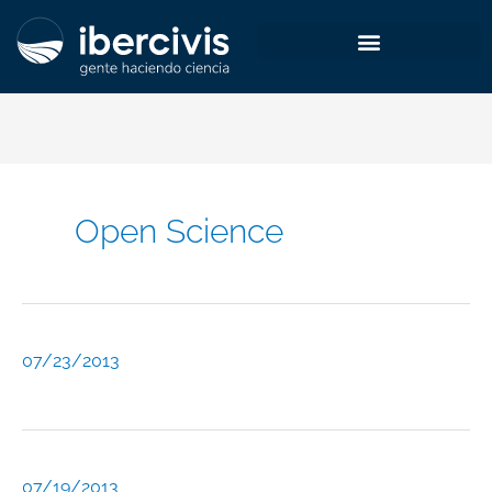
Ir
al
contenido
Open Science
07/23/2013
07/19/2013