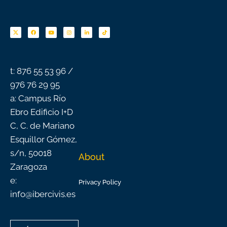
F
Y
I
L
T
a
o
n
i
i
c
u
s
n
k
e
t
t
k
t
b
u
a
e
o
o
b
g
d
k
o
e
r
i
k
a
n
-
m
f
t: 876 55 53 96 /
976 76 29 95
a: Campus Río
Ebro Edificio I+D
C, C. de Mariano
Esquillor Gómez,
s/n, 50018
About
Zaragoza
e:
Privacy Policy
info@ibercivis.es