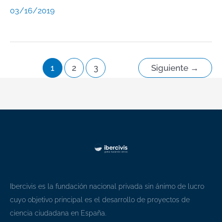
03/16/2019
1
2
3
Siguiente
→
Ibercivis es la fundación nacional privada sin ánimo de lucro
cuyo objetivo principal es el desarrollo de proyectos de
ciencia ciudadana en España.