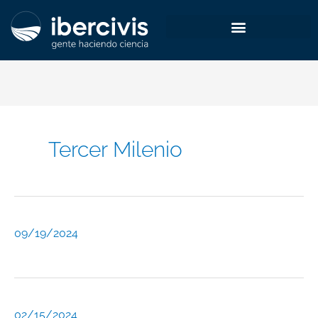
Ir
al
contenido
Tercer Milenio
09/19/2024
02/15/2024